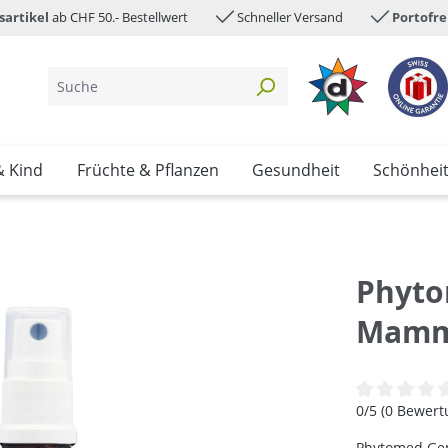
sartikel
ab CHF 50.- Bestellwert
Schneller Versand
Portofre
& Kind
Früchte & Pflanzen
Gesundheit
Schönhei
Phyto
Mamm
Durchschnittl
0/5 (0 Bewer
Phytomed Ge