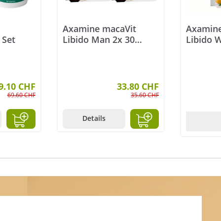
Axamine macaVit
Axamine
 Set
Libido Man 2x 30
Libido
Kapseln
Kapseln
9.10 CHF
33.80 CHF
69.60 CHF
35.60 CHF
Details