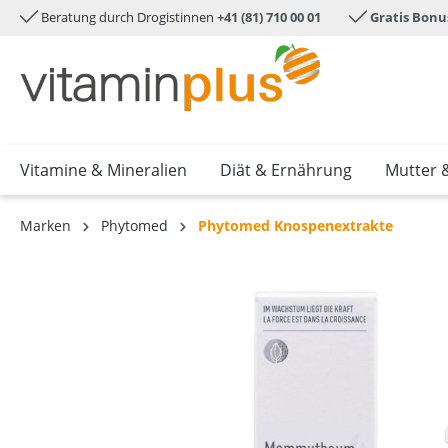
Beratung durch Drogistinnen
+41 (81) 710 00 01
Gratis Bonu
e springen
Zur Hauptnavigation springen
Vitamine & Mineralien
Diät & Ernährung
Mutter 
Marken
Phytomed
Phytomed Knospenextrakte