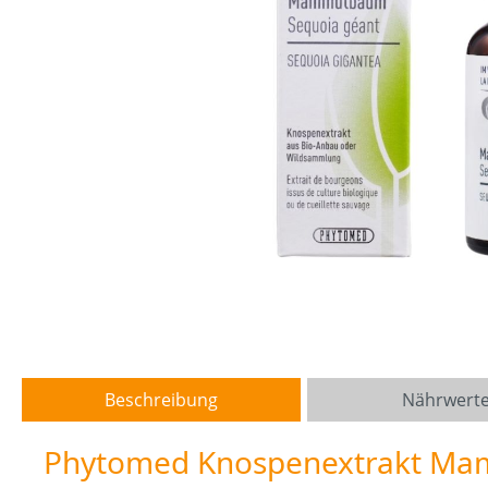
Beschreibung
Nährwert
Phytomed Knospenextrakt M