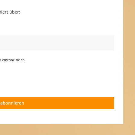
iert über:
erkenne sie an.
 abonnieren