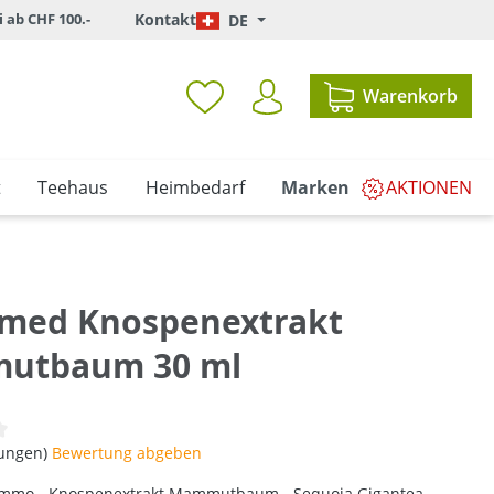
i ab CHF 100.-
Kontakt
DE
Warenkorb
t
Teehaus
Heimbedarf
Marken
AKTIONEN
med Knospenextrakt
utbaum 30 ml
iche Bewertung von 0 von 5 Sternen
tungen)
Bewertung abgeben
mmo - Knospenextrakt Mammutbaum - Sequoia Gigantea.