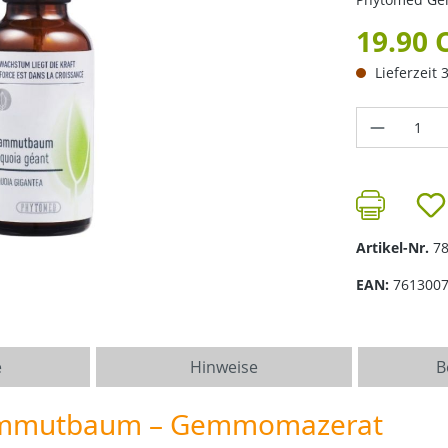
19.90 
Lieferzeit 
Produkt 
Artikel-Nr.
7
EAN:
761300
e
Hinweise
B
ammutbaum – Gemmomazerat