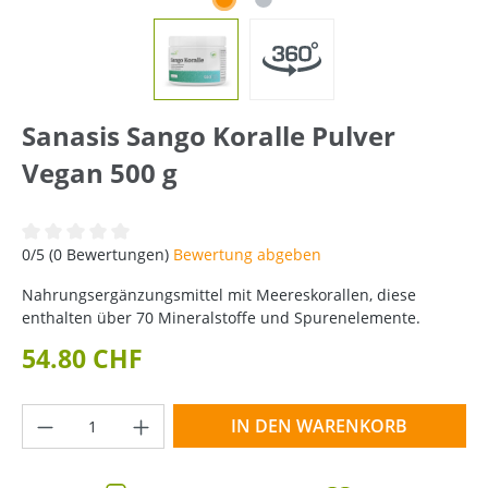
Sanasis Sango Koralle Pulver
Vegan 500 g
Durchschnittliche Bewertung von 0 von 5 Sternen
0/5 (0 Bewertungen)
Bewertung abgeben
Nahrungsergänzungsmittel mit Meereskorallen, diese
enthalten über 70 Mineralstoffe und Spurenelemente.
54.80 CHF
Produkt Anzahl: Gib den gewünschten Wer
IN DEN WARENKORB