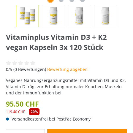
Vitaminplus Vitamin D3 + K2
vegan Kapseln 3x 120 Stück
Durchschnittliche Bewertung von 0 von 5 Sternen
0/5 (0 Bewertungen)
Bewertung abgeben
Veganes Nahrungsergänzungsmittel mit Vitamin D3 und K2.
Vitamin D trägt zur Erhaltung normaler Knochen, Muskeln
und der Immunfunktion bei.
95.50 CHF
119.40 CHF
20%
Versandkostenfrei bei PostPac Economy