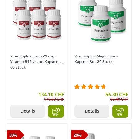
Vitaminplus Eisen 21 mg +
Vitaminplus Magnesium
Vitamin B12 vegan Kapseln 6x
Kapseln 3x 120 Stück
60 Stück
134.10 CHF
Durchschnittliche Bewer
56.30 CHF
178.80 CHF
80.40 CHF
Details
Details
30%
20%