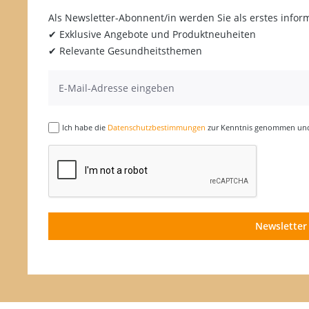
Avène
Als Newsletter-Abonnent/in werden Sie als erstes inform
✔ Exklusive Angebote und Produktneuheiten
Axanova
✔ Relevante Gesundheitsthemen
Axapharm
Baby Foot
Balma-Kleie
Ich habe die
Datenschutzbestimmungen
zur Kenntnis genommen und 
Basa Vita
Basica
Batiste
BauckHof
Newsletter
Bayer
BEBA
Bellawa