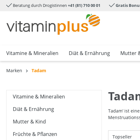
Beratung durch Drogistinnen
+41 (81) 710 00 01
Gratis Bonu
e springen
Zur Hauptnavigation springen
Vitamine & Mineralien
Diät & Ernährung
Mutter 
Marken
Tadam
Tada
Vitamine & Mineralien
Diät & Ernährung
Tadam‘ ist ei
Menstruationss
Mutter & Kind
Früchte & Pflanzen