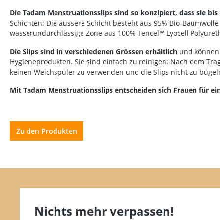
Die Tadam Menstruationsslips sind so konzipiert, dass sie 
Anti-Brumm
Schichten: Die äussere Schicht besteht aus 95% Bio-Baumwolle
Antidry
wasserundurchlässige Zone aus 100% Tencel™ Lyocell Polyuret
Antistax
Die Slips sind in verschiedenen Grössen erhältlich
und können 
Hygieneprodukten.
Sie sind einfach zu reinigen: Nach dem Tr
Aosept
keinen Weichspüler zu verwenden und die Slips nicht zu bügel
Apiscura
Mit Tadam Menstruationsslips entscheiden sich Frauen für ei
Apothekers Original
Aptamil
Zu den Produkten
Arkopharma
Aromalife
Arterin
Aspirin
Nichts mehr verpassen!
Aveeno