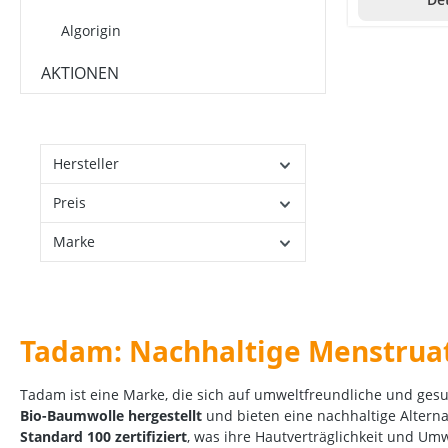
Algorigin
Allos
AKTIONEN
Allsan
Allvita
Hersteller
Almased
Preis
Alpecin
Marke
Alpenaflor
Alpinamed
Alpine White
Tadam: Nachhaltige Menstrua
Alpmed
Tadam ist eine Marke, die sich auf umweltfreundliche und gesu
Andreabal
Bio-Baumwolle hergestellt
und bieten eine nachhaltige Altern
Standard 100 zertifiziert
, was ihre Hautverträglichkeit und Umw
Anima-Strath