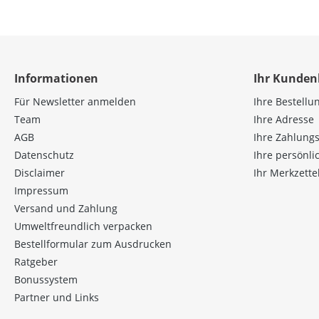
Bepanthen
Bergland
Berocca
Informationen
Ihr Kunden
Beurer
Für Newsletter anmelden
Ihre Bestellu
Beutelsbacher
Team
Ihre Adresse
AGB
Ihre Zahlung
Bi-Oil
Datenschutz
Ihre persönl
Bilifuge Digest
Disclaimer
Ihr Merkzette
Impressum
Bimbosan
Versand und Zahlung
Bio-Verde
Umweltfreundlich verpacken
Bestellformular zum Ausdrucken
Biofarm
Ratgeber
Bioflorin
Bonussystem
Partner und Links
BioKing