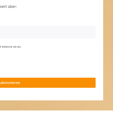
iert über:
erkenne sie an.
 abonnieren