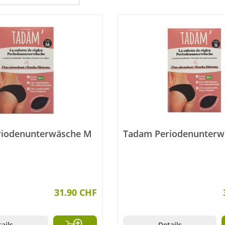
riodenunterwäsche M
Tadam Periodenunterw
31.90 CHF
ails
Details