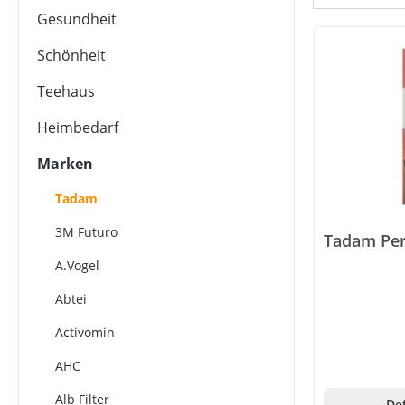
Gesundheit
Schönheit
Teehaus
Heimbedarf
Marken
Tadam
3M Futuro
Tadam Pe
A.Vogel
Abtei
Activomin
AHC
Alb Filter
Det