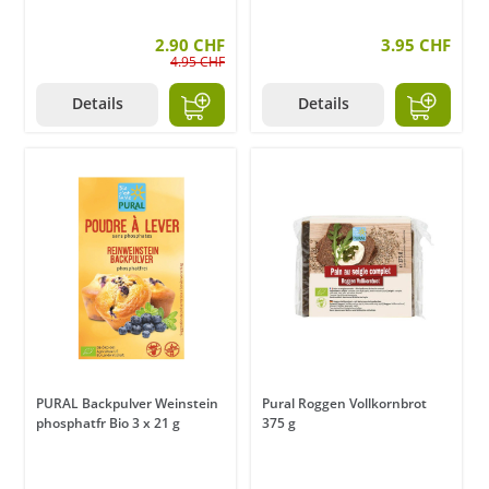
2.90 CHF
3.95 CHF
4.95 CHF
Details
Details
PURAL Backpulver Weinstein
Pural Roggen Vollkornbrot
phosphatfr Bio 3 x 21 g
375 g