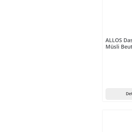
Biomed Evida InShape
Bionaturis
Bioniq
BiOrganic
ALLOS Das
Müsli Beut
Biosana
BioSnacky
Biosynex
Biotherm
Biotta
Det
Biovegan
Bioxet
Bisolvon