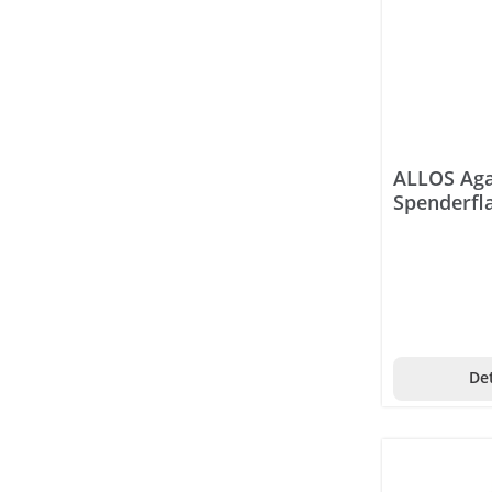
Bite away
BitterLiebe
Bitterstern
Blistex
Bongiovi Sauce
ALLOS Aga
Spenderfl
Bonneville
Borotalco
Breathe Right
Brecht
Bromatech
Det
Bunaroba
Burgerstein