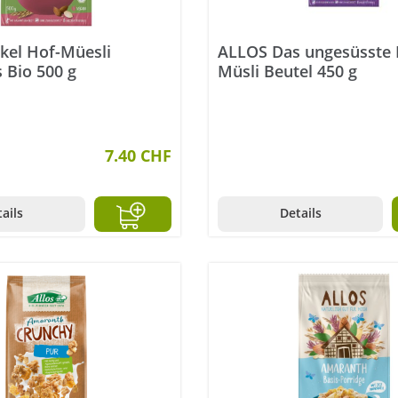
kel Hof-Müesli
ALLOS Das ungesüsste 
 Bio 500 g
Müsli Beutel 450 g
7.40 CHF
ails
Details