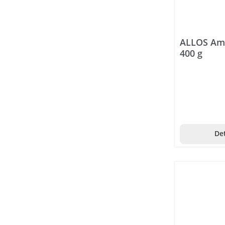
Axanova
Axapharm
ALLOS Ama
Baby Foot
400 g
Balma-Kleie
Basa Vita
Basica
Batiste
Det
BauckHof
Bayer
BEBA
Bellawa
Bepanthen