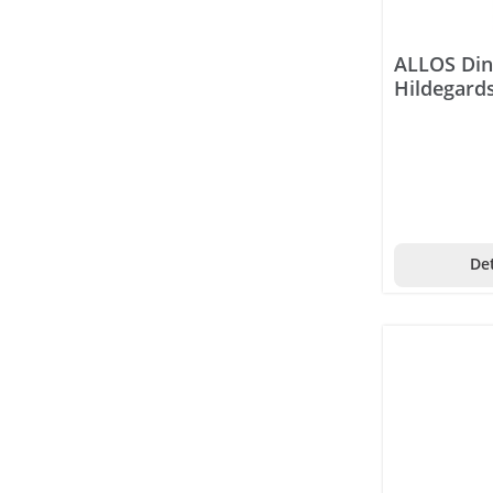
Antidry
ALLOS Din
Antistax
Hildegards
Aosept
Apiscura
Apothekers Original
Aptamil
Det
Arkopharma
Aromalife
Arterin
Aspirin
Aveeno
Avène