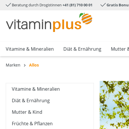
Beratung durch Drogistinnen
+41 (81) 710 00 01
Gratis Bonu
e springen
Zur Hauptnavigation springen
Vitamine & Mineralien
Diät & Ernährung
Mutter 
Marken
Allos
Vitamine & Mineralien
Diät & Ernährung
Mutter & Kind
Früchte & Pflanzen