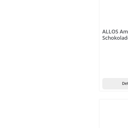
Bergland
Berocca
Beurer
ALLOS Am
Beutelsbacher
Schokolad
Bi-Oil
Bilifuge Digest
Bimbosan
Bio-Verde
Det
Biofarm
Bioflorin
BioKing
Biomed