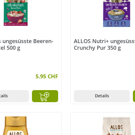
 ungesüsste Beeren-
ALLOS Nutri+ ungesüss
el 500 g
Crunchy Pur 350 g
5.95 CHF
ails
Details