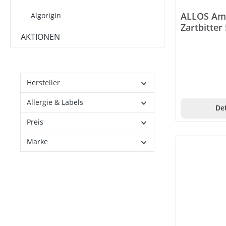
ALLOS Ama
Algorigin
Zartbitter 
Allsan
AKTIONEN
Allvita
Almased
Hersteller
Alpecin
Allergie & Labels
Det
Alpenaflor
Preis
Alpinamed
Marke
Alpine White
Alpmed
Andreabal
Anima-Strath
Anti-Brumm