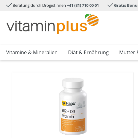
Beratung durch Drogistinnen
+41 (81) 710 00 01
Gratis Bonu
e springen
Zur Hauptnavigation springen
Vitamine & Mineralien
Diät & Ernährung
Mutter 