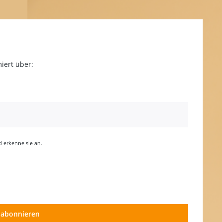
iert über:
erkenne sie an.
 abonnieren