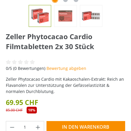
Zeller Phytocacao Cardio
Filmtabletten 2x 30 Stück
Durchschnittliche Bewertung von 0 von 5 Sternen
0/5 (0 Bewertungen)
Bewertung abgeben
Zeller Phytocacao Cardio mit Kakaoschalen-Extrakt: Reich an
Flavanolen zur Unterstützung der Gefässelastizität &
normalen Durchblutung.
69.95 CHF
85.00 CHF
18%
Produkt Anzahl: Gib den gewünschten Wer
IN DEN WARENKORB