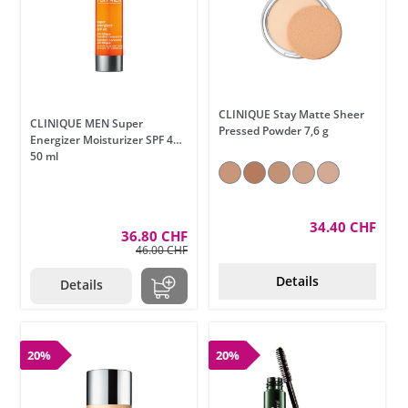
CLINIQUE Stay Matte Sheer
CLINIQUE MEN Super
Pressed Powder 7,6 g
Energizer Moisturizer SPF 40
50 ml
34.40 CHF
36.80 CHF
46.00 CHF
Details
Details
20%
20%