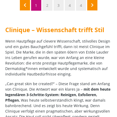
1
2
3
4
4
Clinique – Wissenschaft trifft Stil
Wenn Hautpflege auf clevere Wissenschaft, stilvolles Design
und ein gutes Bauchgefühl trifft, dann ist meist Clinique im
Spiel. Die Marke, die in den späten 60ern von Estée Lauder
ins Leben gerufen wurde, war von Anfang an eine kleine
Revolution: die erste prestige Hautpflegemarke, die von
Dermatolog*innen entwickelt wurde und systematisch auf
individuelle Hautbedürfnisse einging.
„Can great skin be created?“ – Diese Frage stand am Anfang
von Clinique. Die Antwort war ein klares Ja –
mit dem heute
legendären 3-Schritte-System: Reinigen, Exfolieren,
Pflegen.
Was heute selbstverständlich klingt, war damals
bahnbrechend. Und es zeigt bis heute Wirkung. Denn
Clinique verfolgt einen pragmatischen, aber wirkungsvollen
Ansatz: Die Haut soll nicht überpflegt, sondern gezielt