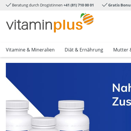
Beratung durch Drogistinnen
+41 (81) 710 00 01
Gratis Bonu
e springen
Zur Hauptnavigation springen
Vitamine & Mineralien
Diät & Ernährung
Mutter 