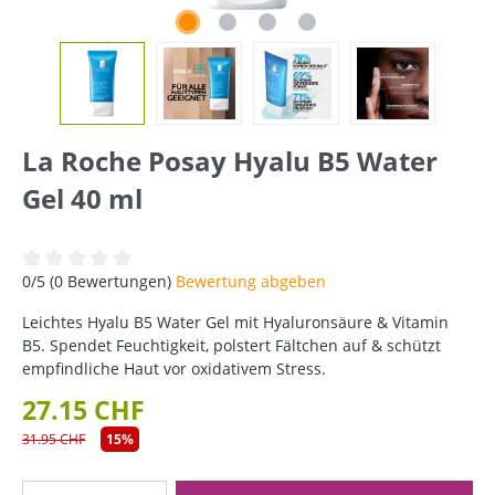
La Roche Posay Hyalu B5 Water
Gel 40 ml
Durchschnittliche Bewertung von 0 von 5 Sternen
0/5 (0 Bewertungen)
Bewertung abgeben
Leichtes Hyalu B5 Water Gel mit Hyaluronsäure & Vitamin
B5. Spendet Feuchtigkeit, polstert Fältchen auf & schützt
empfindliche Haut vor oxidativem Stress.
27.15 CHF
31.95 CHF
15%