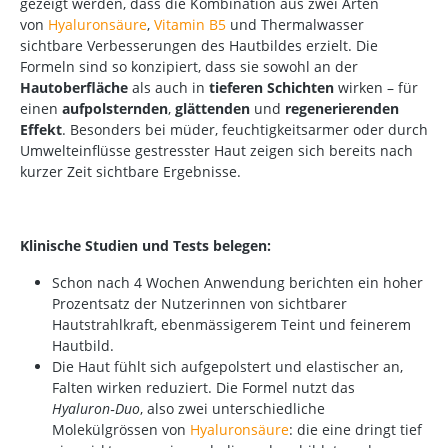
gezeigt werden, dass die Kombination aus zwei Arten
von
Hyaluronsäure
,
Vitamin B5
und Thermalwasser
sichtbare Verbesserungen des Hautbildes erzielt. Die
Formeln sind so konzipiert, dass sie sowohl an der
Hautoberfläche
als auch in
tieferen Schichten
wirken – für
einen
aufpolsternden
,
glättenden
und
regenerierenden
Effekt
. Besonders bei müder, feuchtigkeitsarmer oder durch
Umwelteinflüsse gestresster Haut zeigen sich bereits nach
kurzer Zeit sichtbare Ergebnisse.
Klinische Studien und Tests belegen:
Schon nach 4 Wochen Anwendung berichten ein hoher
Prozentsatz der Nutzerinnen von sichtbarer
Hautstrahlkraft, ebenmässigerem Teint und feinerem
Hautbild.
Die Haut fühlt sich aufgepolstert und elastischer an,
Falten wirken reduziert. Die Formel nutzt das
Hyaluron‑Duo
, also zwei unterschiedliche
Molekülgrössen von
Hyaluronsäure
: die eine dringt tief