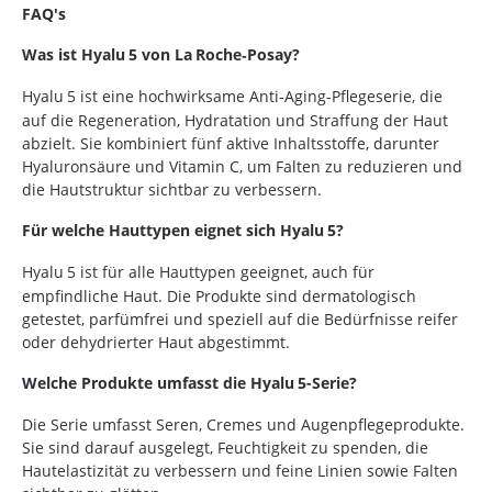
FAQ's
Was ist Hyalu
5 von La
Roche‑Posay?
Hyalu
5 ist eine hochwirksame Anti-Aging-Pflegeserie, die
auf die Regeneration, Hydratation und Straffung der Haut
abzielt. Sie kombiniert f
ü
nf aktive Inhaltsstoffe, darunter
Hyalurons
ä
ure und Vitamin C, um Falten zu reduzieren und
die Hautstruktur sichtbar zu verbessern.
Für welche Hauttypen eignet sich Hyalu
5?
Hyalu
5 ist f
ü
r alle Hauttypen geeignet, auch f
ü
r
empfindliche Haut. Die Produkte sind dermatologisch
getestet, parf
ü
mfrei und speziell auf die Bed
ü
rfnisse reifer
oder dehydrierter Haut abgestimmt.
Welche Produkte umfasst die Hyalu
5-Serie?
Die Serie umfasst Seren, Cremes und Augenpflegeprodukte.
Sie sind darauf ausgelegt, Feuchtigkeit zu spenden, die
Hautelastizität zu verbessern und feine Linien sowie Falten