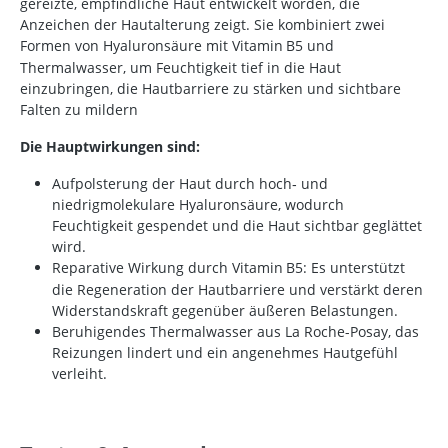
gereizte, empfindliche Haut entwickelt worden, die
Anzeichen der Hautalterung zeigt. Sie kombiniert zwei
Formen von Hyaluronsäure mit Vitamin
B5 und
Thermalwasser, um Feuchtigkeit tief in die Haut
einzubringen, die Hautbarriere zu st
ä
rken und sichtbare
Falten zu mildern
Die Hauptwirkungen sind:
Aufpolsterung der Haut durch hoch‑ und
niedrigmolekulare Hyaluronsäure, wodurch
Feuchtigkeit gespendet und die Haut sichtbar geglättet
wird.
Reparative Wirkung durch Vitamin
B5: Es unterst
ü
tzt
die Regeneration der Hautbarriere und verst
ä
rkt deren
Widerstandskraft gegen
ü
ber
ä
u
ß
eren Belastungen.
Beruhigendes Thermalwasser aus La Roche-Posay, das
Reizungen lindert und ein angenehmes Hautgefühl
verleiht.