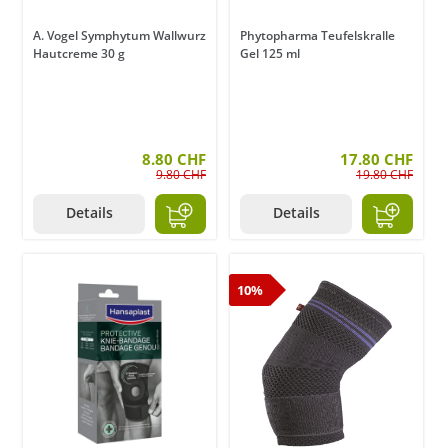
A. Vogel Symphytum Wallwurz
Phytopharma Teufelskralle
Hautcreme 30 g
Gel 125 ml
8.80 CHF
17.80 CHF
9.80 CHF
19.80 CHF
Details
Details
10%