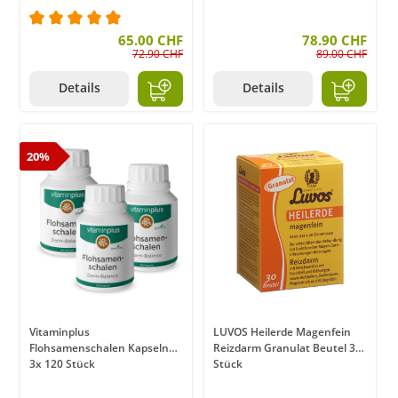
Durchschnittliche Bewertung von 5 von 5 Sternen
65.00 CHF
78.90 CHF
72.90 CHF
89.00 CHF
Details
Details
20%
Vitaminplus
LUVOS Heilerde Magenfein
Flohsamenschalen Kapseln
Reizdarm Granulat Beutel 30
3x 120 Stück
Stück