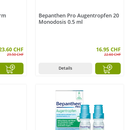
erm
Bepanthen Pro Augentropfen 20
Monodosis 0.5 ml
23.60 CHF
16.95 CHF
29.50 CHF
22.60 CHF
Details