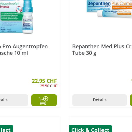
 Pro Augentropfen
Bepanthen Med Plus C
asche 10 ml
Tube 30 g
22.95 CHF
25.50 CHF
ails
Details
llect
Click & Collect