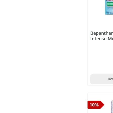
BEBA
Bellawa
Bergland
Berocca
Bepanthen
Intense M
Beurer
Beutelsbacher
Bi-Oil
Bilifuge Digest
Bimbosan
Det
Bio-Verde
Biofarm
10%
Bioflorin