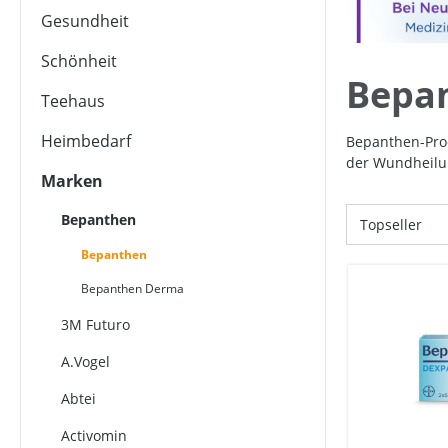
Gesundheit
Schönheit
Bepa
Teehaus
Heimbedarf
Bepanthen-Pro
der Wundheilun
Marken
Bepanthen
Bepanthen
Bepanthen Derma
3M Futuro
A.Vogel
Abtei
Activomin