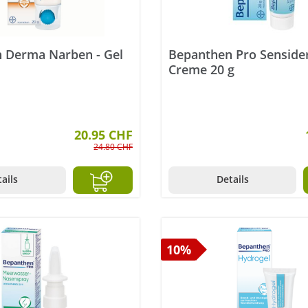
 Derma Narben - Gel
Bepanthen Pro Sensid
Creme 20 g
20.95 CHF
24.80 CHF
ails
Details
10%