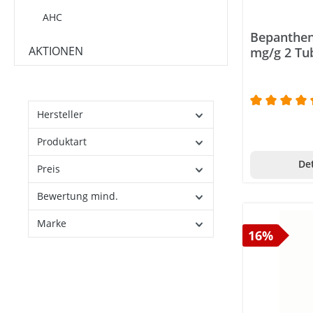
AHC
Bepanthen
Alb Filter
AKTIONEN
mg/g 2 Tu
Algorigin
Allos
Hersteller
Durchschni
Allsan
Produktart
Allvita
Det
Preis
Almased
Bewertung mind.
Alpecin
Marke
Alpenaflor
16%
Alpinamed
Alpine White
Alpmed