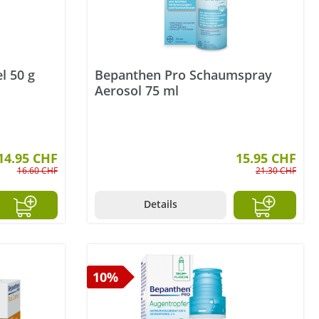
l 50 g
Bepanthen Pro Schaumspray
Aerosol 75 ml
14.95 CHF
15.95 CHF
16.60 CHF
21.30 CHF
Details
10%