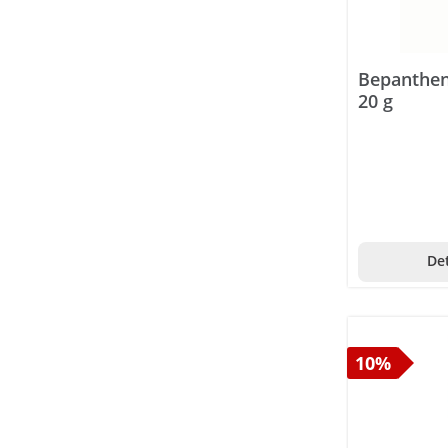
Andreabal
Anima-Strath
Bepanthen
Anti-Brumm
20 g
Antidry
Antistax
Aosept
Apiscura
Det
Apothekers Original
Aptamil
Arkopharma
10%
Aromalife
Arterin