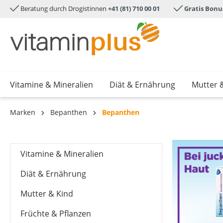
Beratung durch Drogistinnen
+41 (81) 710 00 01
Gratis Bonu
e springen
Zur Hauptnavigation springen
Vitamine & Mineralien
Diät & Ernährung
Mutter 
Marken
Bepanthen
Bepanthen
Vitamine & Mineralien
Diät & Ernährung
Mutter & Kind
Früchte & Pflanzen