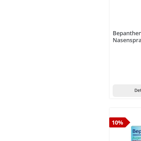
Aspirin
Aveeno
Avène
Bepanthen
Nasenspra
Axanova
Axapharm
Baby Foot
Balma-Kleie
Basa Vita
Det
Basica
Batiste
BauckHof
10%
Bayer