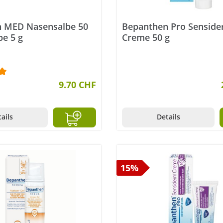
 MED Nasensalbe 50
Bepanthen Pro Sensid
be 5 g
Creme 50 g
ttliche Bewertung von 5 von 5 Sternen
9.70 CHF
ails
Details
15%