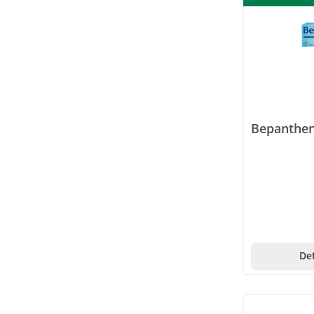
Bioxet
Bisolvon
Bite away
BitterLiebe
Bitterstern
Bepanthen
Blistex
Bongiovi Sauce
Bonneville
Borotalco
Breathe Right
Det
Brecht
Bromatech