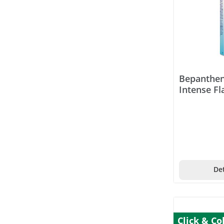
BioKing
Biomed
Biomed Evida InShape
Bionaturis
Bepanthen
Bioniq
Intense Fl
BiOrganic
Biosana
BioSnacky
Biosynex
Det
Biotherm
Biotta
Biovegan
Click & Co